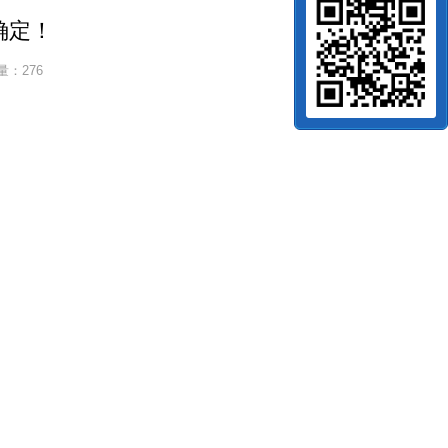
确定！
量：276